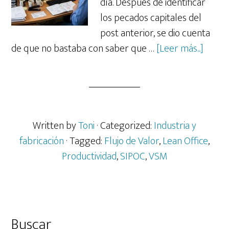
día. Después de identificar
los pecados capitales del
post anterior, se dio cuenta
acerc
de que no bastaba con saber que …
[Leer más...]
de
¿Tu
trabaj
fluye
o
Written by
Toni
· Categorized:
Industria y
es
fabricación
· Tagged:
Flujo de Valor
,
Lean Office
,
un
Productividad
,
SIPOC
,
VSM
panta
(SIPO
y
VSM
Barra
Buscar