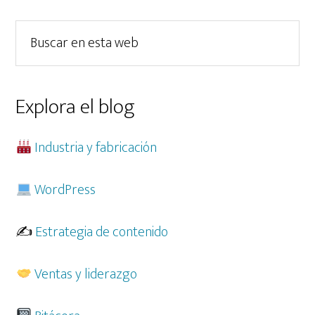
para
lateral
human
Buscar
principal
en
esta
web
Explora el blog
Industria y fabricación
WordPress
✍️
Estrategia de contenido
Ventas y liderazgo