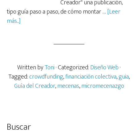
Creador" una publicación,
tipo guía paso a paso, de cómo montar …
[Leer
acerca
más...]
de
El
crowdfunding
de
la
Written by
Toni
· Categorized:
Diseño Web
·
guía
Tagged:
crowdfunding
,
financiación colectiva
,
guia
,
de
Guía del Creador
,
mecenas
,
micromecenazgo
crowdfunding
Barra
Buscar