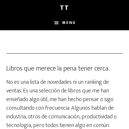
Saltar
Saltar
TT
al
al
contenido
pie
MENÚ
principal
de
página
Libros que merece la pena tener cerca.
No es una lista de novedades ni un ranking de
ventas. Es una selección de libros que me han
enseñado algo útil, me han hecho pensar o sigo
consultando con frecuencia. Algunos hablan de
industria, otros de comunicación, productividad o
tecnología, pero todos tienen algo en común: