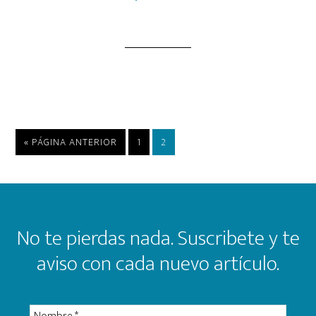
IR
PÁGINA
PÁGINA
«
PÁGINA ANTERIOR
1
2
A
LA
Footer
No te pierdas nada. Suscribete y te
aviso con cada nuevo artículo.