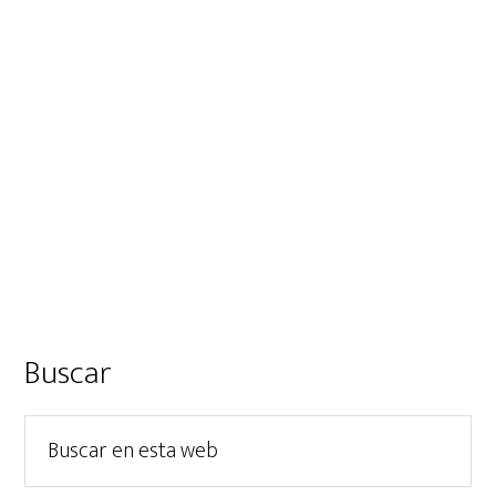
Barra
Buscar
lateral
Buscar
principal
en