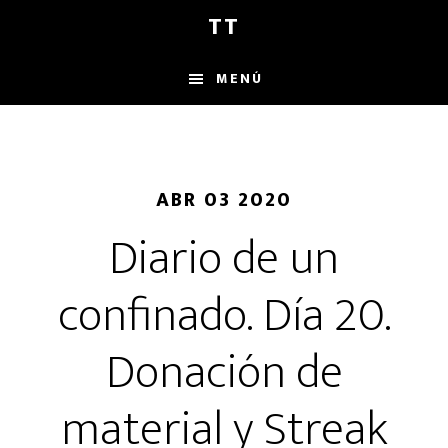
Saltar
Saltar
Saltar
TT
al
a
al
contenido
la
pie
MENÚ
principal
barra
de
lateral
página
principal
ABR 03 2020
Diario de un
confinado. Día 20.
Donación de
material y Streak