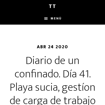
Saltar
Saltar
Saltar
TT
al
a
al
contenido
la
pie
MENÚ
principal
barra
de
lateral
página
principal
ABR 24 2020
Diario de un
confinado. Día 41.
Playa sucia, gestíon
de carga de trabajo