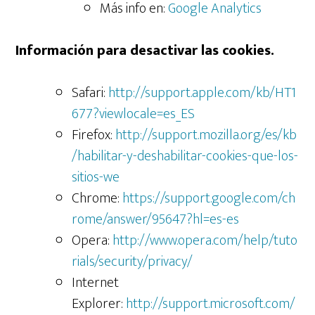
Más info en:
Google Analytics
Información para desactivar las cookies.
Safari:
http://support.apple.com/kb/HT1
677?viewlocale=es_ES
Firefox:
http://support.mozilla.org/es/kb
/habilitar-y-deshabilitar-cookies-que-los-
sitios-we
Chrome:
https://support.google.com/ch
rome/answer/95647?hl=es-es
Opera:
http://www.opera.com/help/tuto
rials/security/privacy/
Internet
Explorer:
http://support.microsoft.com/