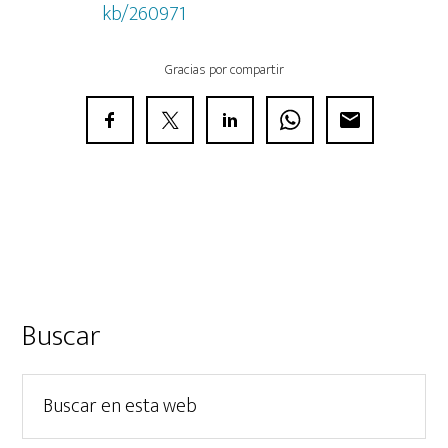
kb/260971
Gracias por compartir
Barra
Buscar
lateral
Buscar
principal
en