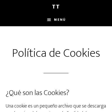
Saltar
Saltar
Saltar
TT
al
a
al
contenido
la
pie
MENÚ
principal
barra
de
lateral
página
principal
Política de Cookies
¿Qué son las Cookies?
Una cookie es un pequeño archivo que se descarga