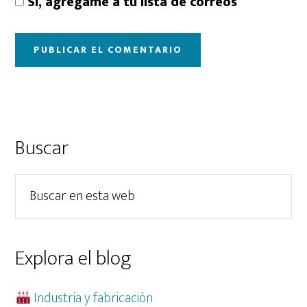
Sí, agrégame a tu lista de correos
Barra
Buscar
lateral
Buscar
principal
en
esta
web
Explora el blog
Industria y fabricación