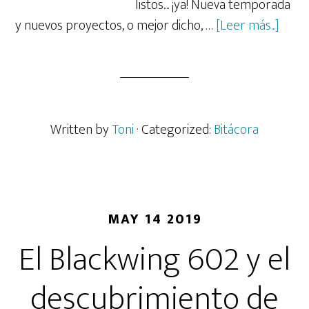
listos.... ¡ya! Nueva temporada
acerc
y nuevos proyectos, o mejor dicho, …
[Leer más...]
de
Be
Gree
Written by
Toni
· Categorized:
Bitácora
MAY 14 2019
El Blackwing 602 y el
descubrimiento de