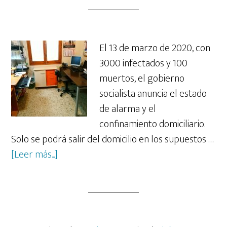
El 13 de marzo de 2020, con
3000 infectados y 100
muertos, el gobierno
socialista anuncia el estado
de alarma y el
confinamiento domiciliario.
Solo se podrá salir del domicilio en los supuestos …
acerca
[Leer más...]
de
Diario
de
un