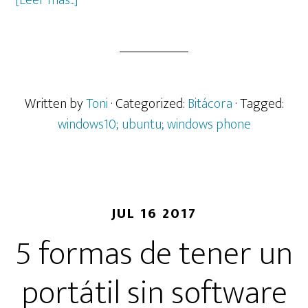
[Leer más...]
de
El
día
que
envié
Written by
Toni
· Categorized:
Bitácora
· Tagged:
a
windows10; ubuntu; windows phone
Microsoft
a
«fer
la
JUL 16 2017
ma»
5 formas de tener un
portátil sin software