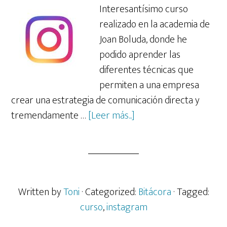
Interesantísimo curso
realizado en la academia de
Joan Boluda, donde he
podido aprender las
diferentes técnicas que
permiten a una empresa
crear una estrategia de comunicación directa y
acerca
tremendamente …
[Leer más...]
de
Realizado
curso
de
Instagram
Written by
Toni
· Categorized:
Bitácora
· Tagged:
para
curso
,
instagram
empresas