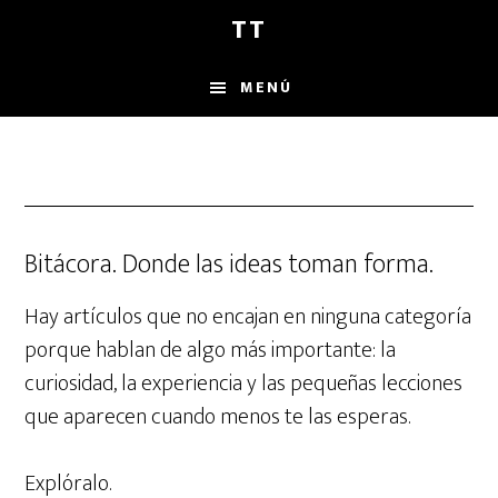
Saltar
Saltar
Saltar
TT
al
a
al
contenido
la
pie
MENÚ
principal
barra
de
lateral
página
principal
Bitácora. Donde las ideas toman forma.
Hay artículos que no encajan en ninguna categoría
porque hablan de algo más importante: la
curiosidad, la experiencia y las pequeñas lecciones
que aparecen cuando menos te las esperas.
Explóralo.