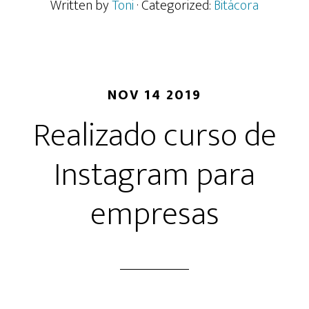
confinado.
Written by
Toni
· Categorized:
Bitácora
Semana
1.
Empezando
a
NOV 14 2019
teletrabajar.
Realizado curso de
Instagram para
empresas