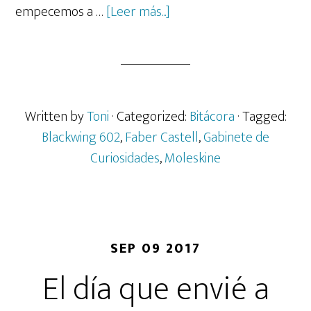
acerca
empecemos a …
[Leer más...]
de
El
Blackwing
602
y
Written by
Toni
· Categorized:
Bitácora
· Tagged:
el
Blackwing 602
,
Faber Castell
,
Gabinete de
descubrimiento
Curiosidades
,
Moleskine
de
Gabinete
de
Curiosidades
SEP 09 2017
El día que envié a