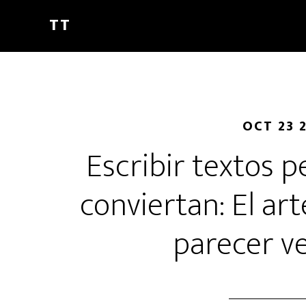
Saltar
Saltar
Saltar
TT
al
a
al
contenido
la
pie
principal
barra
de
lateral
página
principal
OCT 23 
Escribir textos 
conviertan: El ar
parecer v