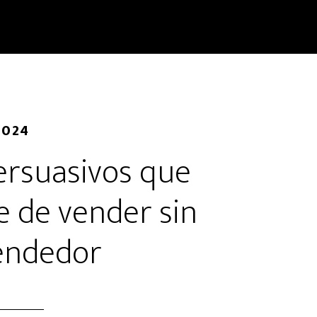
2024
persuasivos que
te de vender sin
endedor