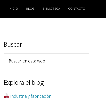
INICIO
BLOG
BIBLIOTECA
CONTACTO
Barra
Buscar
lateral
Buscar
principal
en
esta
web
Explora el blog
Industria y fabricación