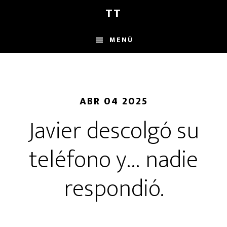
Saltar
Saltar
Saltar
TT
al
a
al
contenido
la
pie
MENÚ
principal
barra
de
lateral
página
principal
ABR 04 2025
Javier descolgó su
teléfono y… nadie
respondió.