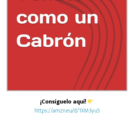
¡Consíguelo aquí!
https://amzn.eu/d/1XM3yu5