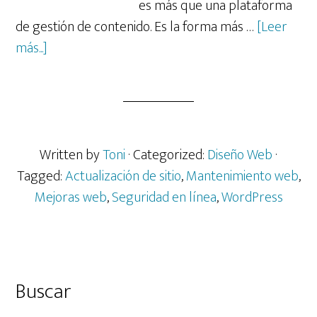
es más que una plataforma
de gestión de contenido. Es la forma más …
[Leer
acerca
más...]
de
Descubre
las
Novedades
y
Written by
Toni
· Categorized:
Diseño Web
·
Mejoras
Tagged:
Actualización de sitio
,
Mantenimiento web
,
de
Mejoras web
,
Seguridad en línea
,
WordPress
WordPress
6.4.3
Barra
Buscar