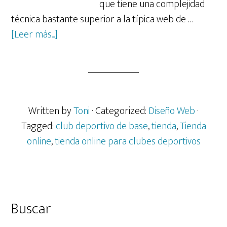
que tiene una complejidad
técnica bastante superior a la típica web de …
acerca
[Leer más...]
de
Desarrollo
de
tienda
digital
Written by
Toni
· Categorized:
Diseño Web
·
para
Tagged:
club deportivo de base
,
tienda
,
Tienda
el
online
,
tienda online para clubes deportivos
Club
Voleibol
Oliva
Barra
Buscar