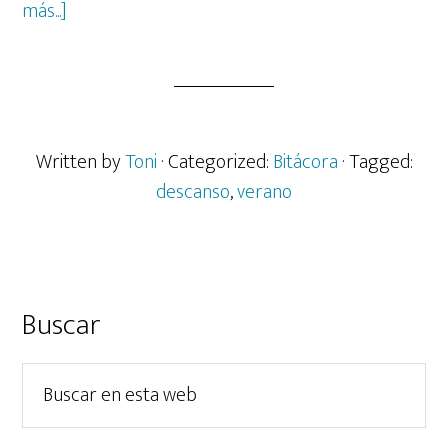
acerca
más...]
de
Me
tomo
un
descanso.
Written by
Toni
· Categorized:
Bitácora
· Tagged:
descanso
,
verano
Barra
Buscar
lateral
Buscar
principal
en
esta