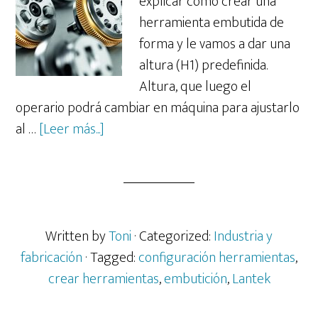
explicar como crear una
herramienta embutida de
forma y le vamos a dar una
altura (H1) predefinida.
Altura, que luego el
operario podrá cambiar en máquina para ajustarlo
acerca
al …
[Leer más...]
de
Creando
una
herramienta
de
Written by
Toni
· Categorized:
Industria y
embutida
fabricación
· Tagged:
configuración herramientas
,
en
crear herramientas
,
embutición
,
Lantek
LANTEK