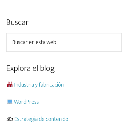
con
altura
predefinida
Barra
Buscar
lateral
Buscar
principal
en
esta
web
Explora el blog
Industria y fabricación
WordPress
✍️
Estrategia de contenido