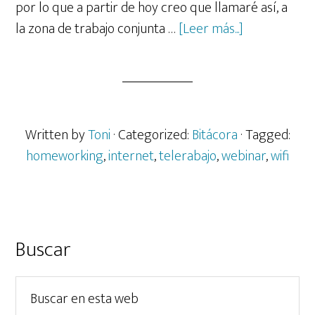
por lo que a partir de hoy creo que llamaré así, a
acerca
la zona de trabajo conjunta …
[Leer más...]
de
Diario
de
un
confinado.
Written by
Toni
· Categorized:
Bitácora
· Tagged:
Día
homeworking
,
internet
,
telerabajo
,
webinar
,
wifi
32.
Pánico
en
el
Barra
Buscar
homeworkin
lateral
y
Buscar
principal
webinar
en