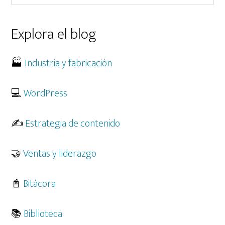
abortado.
esta
web
Explora el blog
🏭
Industria y fabricación
💻
WordPress
✍️
Estrategia de contenido
🤝
Ventas y liderazgo
📓
Bitácora
📚
Biblioteca