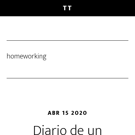
Saltar
Saltar
Saltar
TT
al
a
al
contenido
la
pie
principal
barra
de
lateral
página
principal
homeworking
ABR 15 2020
Diario de un