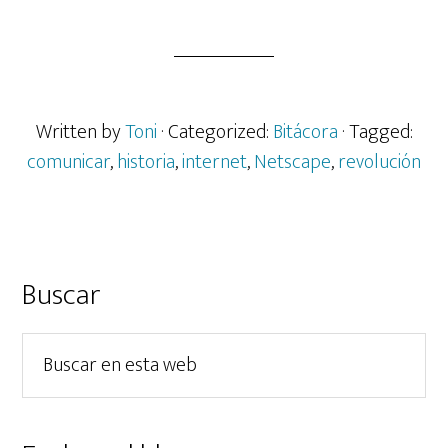
de
Nosotros
vimos
nacer
Internet.
Written by
Toni
· Categorized:
Bitácora
· Tagged:
comunicar
,
historia
,
internet
,
Netscape
,
revolución
Barra
Buscar
lateral
Buscar
principal
en
esta
web