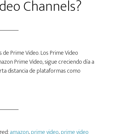
ideo Channels?
s de Prime Video. Los Prime Video
azon Prime Video, sigue creciendo día a
erta distancia de plataformas como
rca
ué
ime
eo
ged:
amazon
,
prime video
,
prime video
nnels?