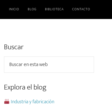
INICIO
BLOG
BIBLIOTECA
CONTACTO
Barra
Buscar
lateral
Buscar
principal
en
esta
web
Explora el blog
Industria y fabricación