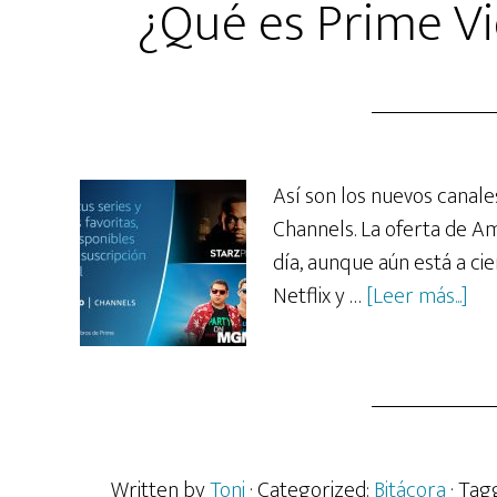
¿Qué es Prime V
Así son los nuevos canale
Channels. La oferta de Am
día, aunque aún está a ci
ace
Netflix y …
[Leer más...]
de
¿Q
es
Pr
Vid
Written by
Toni
· Categorized:
Bitácora
· Tag
Cha