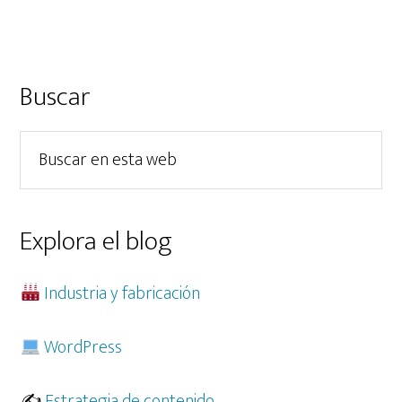
matriz:
Ni
demasiado,
ni
Barra
Buscar
demasiado
lateral
poco.
Buscar
principal
en
esta
web
Explora el blog
Industria y fabricación
WordPress
✍️
Estrategia de contenido