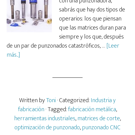
con una punzonadora,
sabrás que hay dos tipos de
operarios: los que piensan
que las matrices duran para
siempre y los que, después
de un par de punzonados catastróficos, …
[Leer
acerca
más...]
de
El
arte
de
la
Written by
Toni
· Categorized:
Industria y
tolerancia
fabricación
· Tagged:
fabricación metálica
,
en
herramientas industriales
,
matrices de corte
,
la
optimización de punzonado
,
punzonado CNC