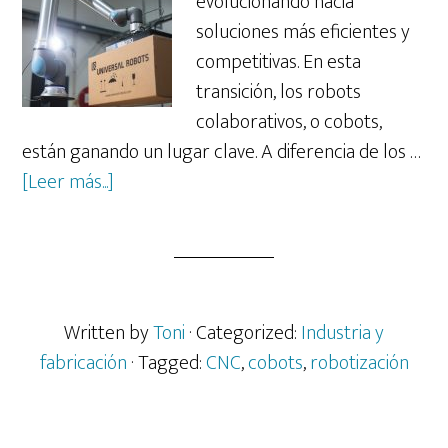
evolucionando hacia
soluciones más eficientes y
competitivas. En esta
transición, los robots
colaborativos, o cobots,
están ganando un lugar clave. A diferencia de los …
acerca
[Leer más...]
de
Optimización
del
flujo
de
Written by
Toni
· Categorized:
Industria y
trabajo
fabricación
· Tagged:
CNC
,
cobots
,
robotización
con
cobots: