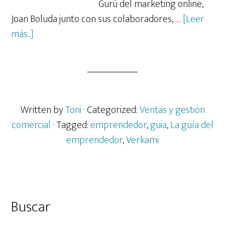
Gurú del marketing online,
Joan Boluda junto con sus colaboradores, …
[Leer
acerca
más...]
de
¿Tienes
una
idea
de
Written by
Toni
· Categorized:
Ventas y gestión
negocio?
comercial
· Tagged:
emprendedor
,
guia
,
La guía del
Necesitas
emprendedor
,
Verkami
esta
guía
Barra
Buscar