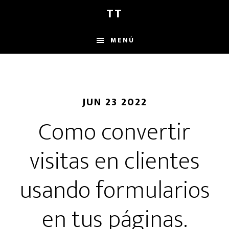
Saltar
Saltar
Saltar
TT
al
a
al
contenido
la
pie
MENÚ
principal
barra
de
lateral
página
principal
JUN 23 2022
Como convertir
visitas en clientes
usando formularios
en tus páginas.