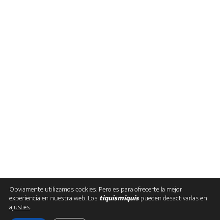
Obviamente utilizamos cockies. Pero es para ofrecerte la mejor
experiencia en nuestra web. Los
tiquismiquis
pueden desactivarlas en
ajustes
.