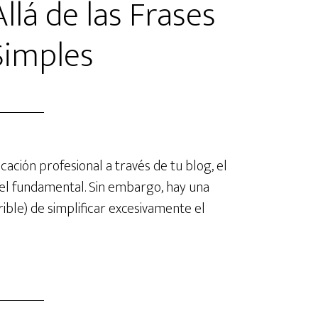
llá de las Frases
Simples
ación profesional a través de tu blog, el
el fundamental. Sin embargo, hay una
rible) de simplificar excesivamente el
a
iting: