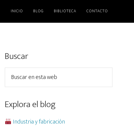
INICIO
BLOG
BIBLIOTECA
CONTACTO
Barra
Buscar
lateral
Buscar
principal
en
esta
web
Explora el blog
Industria y fabricación