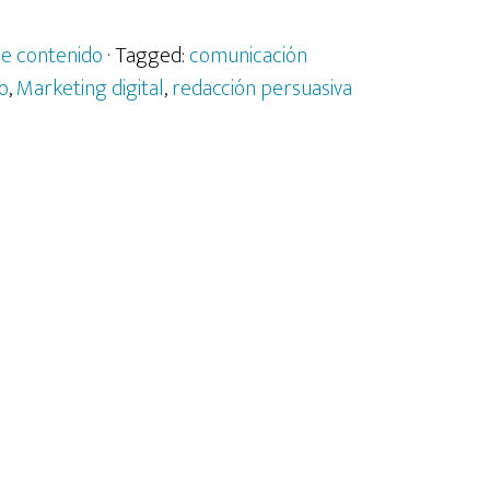
de contenido
· Tagged:
comunicación
o
,
Marketing digital
,
redacción persuasiva
s
s
es