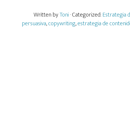
de
Written by
Toni
· Categorized:
Estrategia 
las
persuasiva
,
copywriting
,
estrategia de contenid
Frase
Corta
y
Simpl