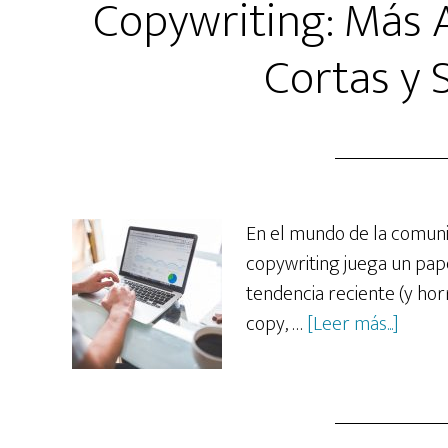
Copywriting: Más A
Cortas y 
En el mundo de la comunic
copywriting juega un pap
tendencia reciente (y hor
acerc
copy, …
[Leer más...]
de
Copywr
Más
Allá