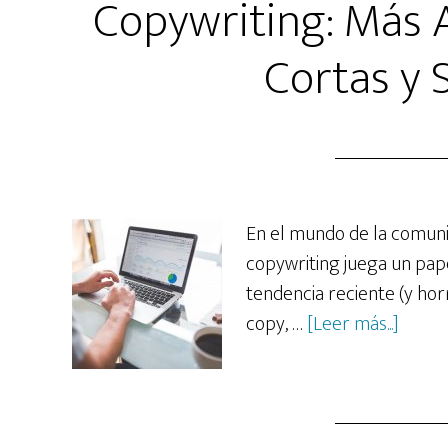
Copywriting: Más A
Cortas y 
En el mundo de la comunic
copywriting juega un pap
tendencia reciente (y hor
acerc
copy, …
[Leer más...]
de
Copywr
Más
Allá