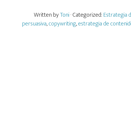
de
Written by
Toni
· Categorized:
Estrategia 
las
persuasiva
,
copywriting
,
estrategia de contenid
Frase
Corta
y
Simpl