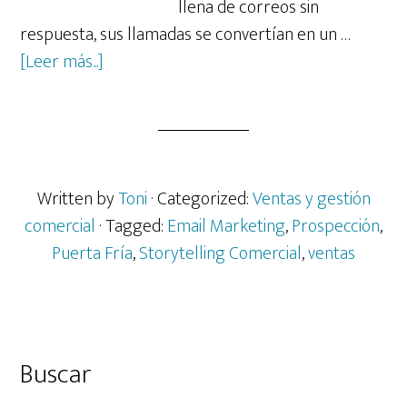
llena de correos sin
respuesta, sus llamadas se convertían en un …
acerca
[Leer más...]
de
Javier
descolgó
su
teléfono
Written by
Toni
· Categorized:
Ventas y gestión
y…
comercial
· Tagged:
Email Marketing
,
Prospección
,
nadie
Puerta Fría
,
Storytelling Comercial
,
ventas
respondió.
Barra
Buscar