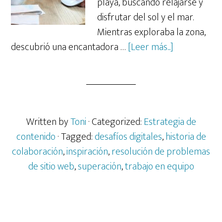
playa, buscando relajarse y
disfrutar del sol y el mar.
Mientras exploraba la zona,
acerca
descubrió una encantadora …
[Leer más...]
de
Enlaces
rotos
y
redireccione
Written by
Toni
· Categorized:
Estrategia de
Una
contenido
· Tagged:
desafíos digitales
,
historia de
historia
colaboración
,
inspiración
,
resolución de problemas
de
de sitio web
,
superación
,
trabajo en equipo
éxito
digital.