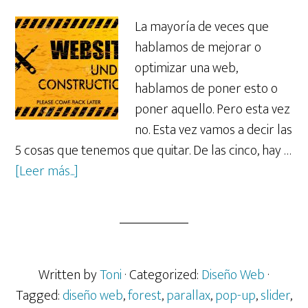
La mayoría de veces que
hablamos de mejorar o
optimizar una web,
hablamos de poner esto o
poner aquello. Pero esta vez
no. Esta vez vamos a decir las
5 cosas que tenemos que quitar. De las cinco, hay …
acerca
[Leer más...]
de
5
cosas
que
debes
Written by
Toni
· Categorized:
Diseño Web
·
QUITAR
Tagged:
diseño web
,
forest
,
parallax
,
pop-up
,
slider
,