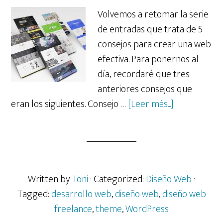
Volvemos a retomar la serie
de entradas que trata de 5
consejos para crear una web
efectiva. Para ponernos al
día, recordaré que tres
anteriores consejos que
acerca
eran los siguientes. Consejo …
[Leer más...]
de
Los
5
consejos
para
Written by
Toni
· Categorized:
Diseño Web
·
crear
Tagged:
desarrollo web
,
diseño web
,
diseño web
una
freelance
,
theme
,
WordPress