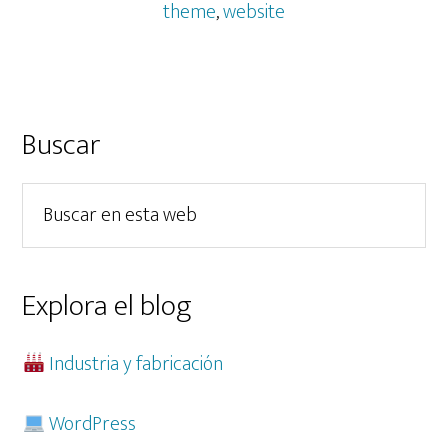
de
theme
,
website
tu
web
para
mejorar
Barra
Buscar
su
lateral
rendimiento
Buscar
principal
en
esta
web
Explora el blog
Industria y fabricación
WordPress