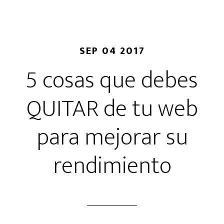
web
efectiva.
Consejo
4.
SEP 04 2017
Lo
5 cosas que debes
que
necesitas
QUITAR de tu web
saber
sobre
para mejorar su
los
Themes
rendimiento