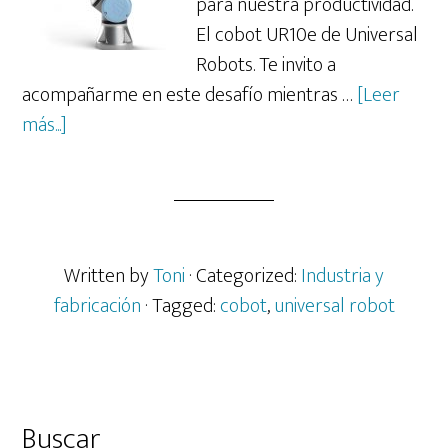
para nuestra productividad.
El cobot UR10e de Universal
Robots. Te invito a
acompañarme en este desafío mientras …
[Leer
acerca
más...]
de
Bailando
con
cobots.
Robotización
Written by
Toni
· Categorized:
Industria y
industrial
fabricación
· Tagged:
cobot
,
universal robot
a
tu
alcance.
Barra
Buscar