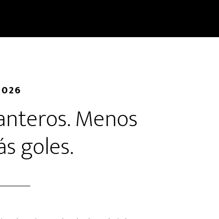
2026
anteros. Menos
ás goles.