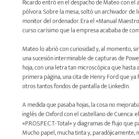
Ricardo entró en el despacho de Mateo con el a
pólvora. Sobre la mesa, soltó un archivador de 
monitor del ordenador. Era el «Manual Maestro d
curso carísimo que la empresa acababa de cont
Mateo lo abrió con curiosidad y, al momento, si
una sucesión interminable de capturas de Powe
hoja, con una letra tan microscópica que hasta a
primera página, una cita de Henry Ford que ya h
otros tantos fondos de pantalla de LinkedIn.
A medida que pasaba hojas, la cosa no mejorab
inglés de Oxford con el castellano de Cuenca: el
«P.R.O.S.P.E.C.T.-Total» y diagramas de flujo que
Mucho papel, mucha tinta y, paradójicamente, 