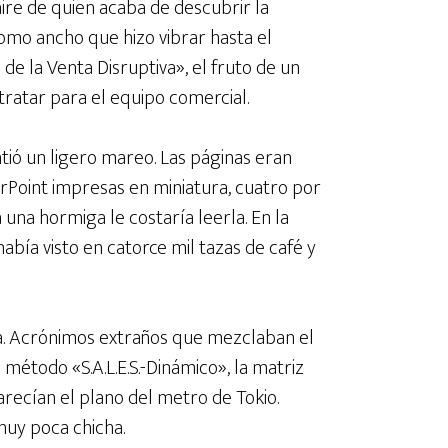
ire de quien acaba de descubrir la
lomo ancho que hizo vibrar hasta el
e la Venta Disruptiva», el fruto de un
ratar para el equipo comercial.
ntió un ligero mareo. Las páginas eran
rPoint impresas en miniatura, cuatro por
 una hormiga le costaría leerla. En la
abía visto en catorce mil tazas de café y
a. Acrónimos extraños que mezclaban el
 método «S.A.L.E.S.-Dinámico», la matriz
 parecían el plano del metro de Tokio.
muy poca chicha.