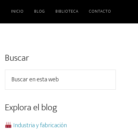
INICIO
BLOG
BIBLIOTECA
CONTACTO
Barra
Buscar
lateral
Buscar
principal
en
esta
web
Explora el blog
Industria y fabricación