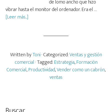
de lomo ancho que hizo
vibrar hasta el monitor del ordenador. Era el …
acerca
[Leer más...]
de
Vendedores
y
delanteros.
Menos
Written by
Toni
· Categorized:
Ventas y gestión
teoría
comercial
· Tagged:
Estrategia
,
Formación
y
Comercial
,
Productividad
,
Vender como un cabrón
,
más
ventas
goles.
Barra
Buscar